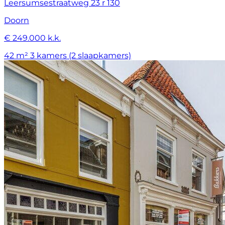
Leersumsestraatweg 23 r 130
Doorn
€ 249.000 k.k.
42 m²
3 kamers (2 slaapkamers)