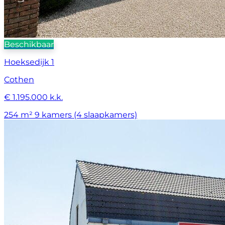
Beschikbaar
Hoeksedijk 1
Cothen
€ 1.195.000 k.k.
254 m²
9 kamers (4 slaapkamers)