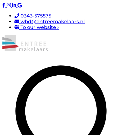
0343-575575
wbd@entreemakelaars.nl
To our website ›