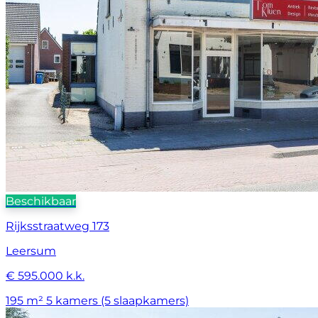
Beschikbaar
Rijksstraatweg 173
Leersum
€ 595.000 k.k.
195 m²
5 kamers (5 slaapkamers)