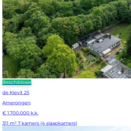
Beschikbaar
de Kievit 25
Amerongen
€ 1.700.000 k.k.
311 m²
7 kamers (4 slaapkamers)