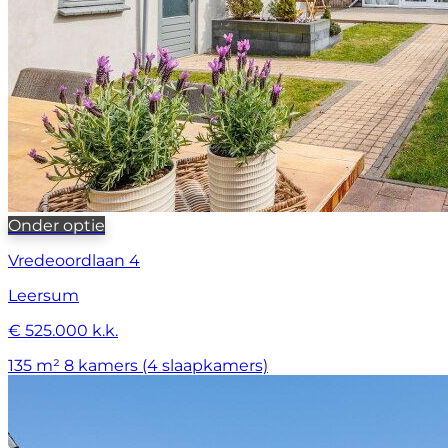
Onder optie
Vredeoordlaan 4
Leersum
€ 525.000 k.k.
135 m²
8 kamers (4 slaapkamers)