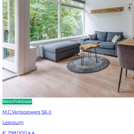
Beschikbaar
M.C.Verloopweg 56 II
Leersum
€ 298.000 k.k.