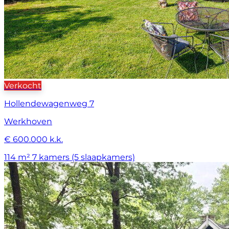
Verkocht
Hollendewagenweg 7
Werkhoven
€ 600.000 k.k.
114 m²
7 kamers (5 slaapkamers)