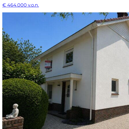
€ 464.000 v.o.n.