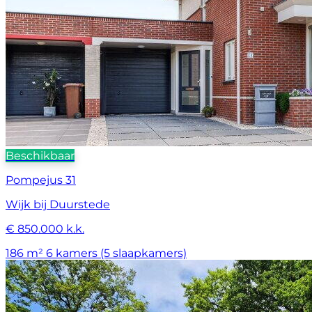
Beschikbaar
Pompejus 31
Wijk bij Duurstede
€ 850.000 k.k.
186 m²
6 kamers (5 slaapkamers)